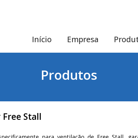
Início
Empresa
Produ
Produtos
 Free Stall
specificamente para ventilação de Free Stall, g